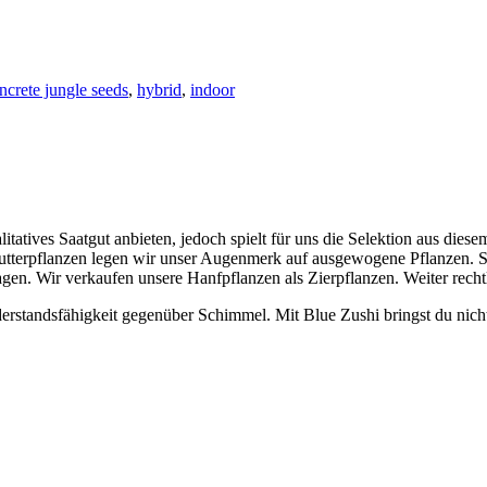
ncrete jungle seeds
,
hybrid
,
indoor
itatives Saatgut anbieten, jedoch spielt für uns die Selektion aus dies
utterpflanzen legen wir unser Augenmerk auf ausgewogene Pflanzen. S
lagen. Wir verkaufen unsere Hanfpflanzen als Zierpflanzen. Weiter rech
derstandsfähigkeit gegenüber Schimmel. Mit Blue Zushi bringst du nich