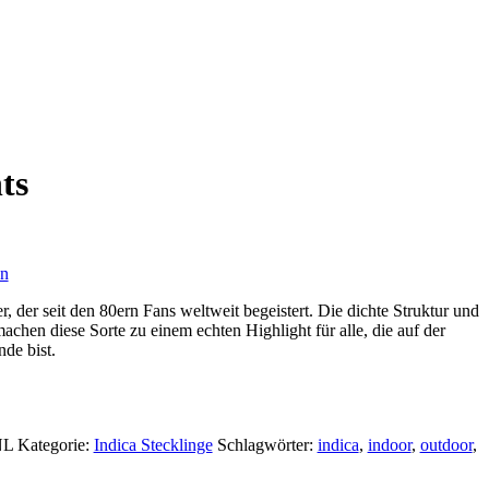
ts
en
er, der seit den 80ern Fans weltweit begeistert. Die dichte Struktur und
hen diese Sorte zu einem echten Highlight für alle, die auf der
de bist.
NL
Kategorie:
Indica Stecklinge
Schlagwörter:
indica
,
indoor
,
outdoor
,