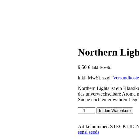
Northern Ligh
9,50
€
Inkl. MwSt.
inkl. MwSt.
zzgl.
Versandkost
Northern Lights ist ein Klassik
das unverwechselbare Aroma mac
Suche nach einer wahren Legen
Northern
In den Warenkorb
Lights
Menge
Artikelnummer:
STECKI-ID-
sensi seeds